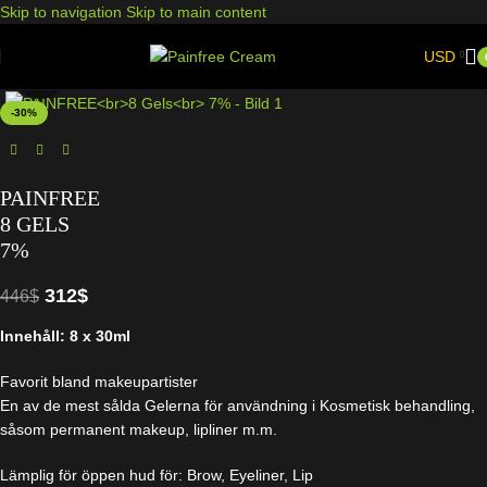
Skip to navigation
Skip to main content
USD
Click to enlarge
-30%
PAINFREE
8 GELS
7%
312
$
446
$
Innehåll: 8 x 30ml
Favorit bland makeupartister
En av de mest sålda Gelerna för användning i Kosmetisk behandling,
såsom permanent makeup, lipliner m.m.
Lämplig för öppen hud för: Brow, Eyeliner, Lip