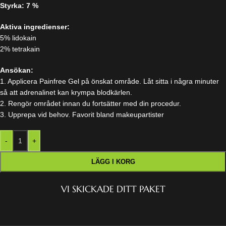
Styrka: 7 %
Aktiva ingredienser:
5% lidokain
2% tetrakain
Ansökan:
1. Applicera Painfree Gel på önskat område. Låt sitta i några minuter
så att adrenalinet kan krympa blodkärlen.
2. Rengör området innan du fortsätter med din procedur.
3. Upprepa vid behov. Favorit bland makeupartister
-
+
LÄGG I KORG
VI SKICKADE DITT PAKET