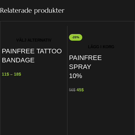
Relaterade produkter
-20%
VÄLJ ALTERNATIV
LÄGG I KORG
PAINFREE TATTOO
PAINFREE
BANDAGE
SPRAY
11
$
–
18
$
10%
45
$
56
$