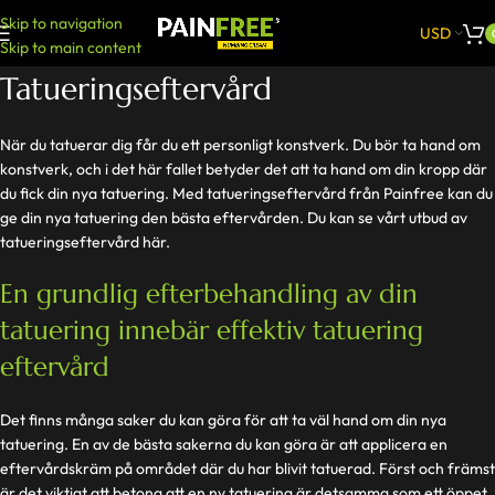
Skip to navigation
USD
Skip to main content
Tatueringseftervård
När du tatuerar dig får du ett personligt konstverk. Du bör ta hand om
konstverk, och i det här fallet betyder det att ta hand om din kropp där
du fick din nya tatuering. Med tatueringseftervård från Painfree kan du
ge din nya tatuering den bästa eftervården. Du kan se vårt utbud av
tatueringseftervård här.
En grundlig efterbehandling av din
tatuering innebär effektiv tatuering
eftervård
Det finns många saker du kan göra för att ta väl hand om din nya
tatuering. En av de bästa sakerna du kan göra är att applicera en
eftervårdskräm på området där du har blivit tatuerad. Först och främst
är det viktigt att betona att en ny tatuering är detsamma som ett öppet