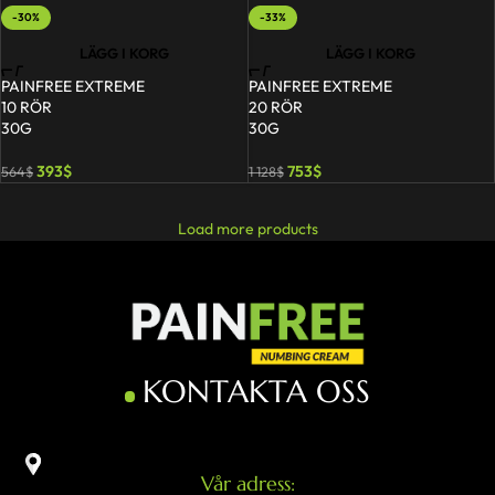
-30%
-33%
LÄGG I KORG
LÄGG I KORG
PAINFREE EXTREME
PAINFREE EXTREME
10 RÖR
20 RÖR
30G
30G
393
$
753
$
564
$
1 128
$
Load more products
KONTAKTA OSS
Vår adress: