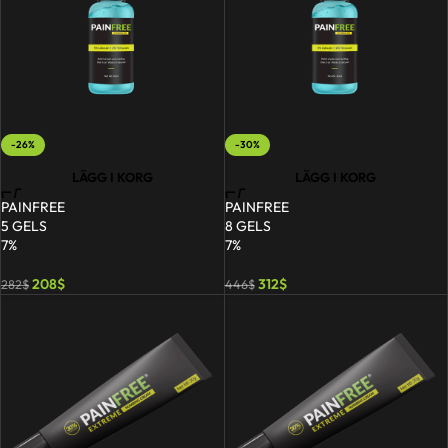
-26%
-30%
LÄGG I KORG
LÄGG I KORG
PAINFREE
PAINFREE
5 GELS
8 GELS
7%
7%
208
$
312
$
282
$
446
$