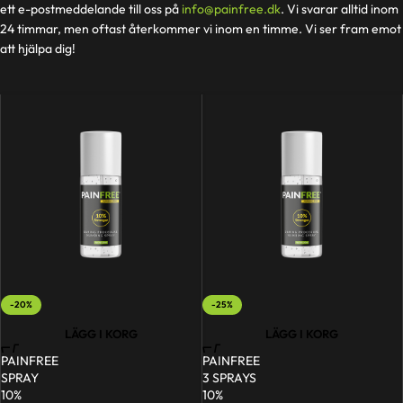
ett e-postmeddelande till oss på
info@painfree.dk
. Vi svarar alltid inom
24 timmar, men oftast återkommer vi inom en timme. Vi ser fram emot
att hjälpa dig!
-20%
-25%
LÄGG I KORG
LÄGG I KORG
PAINFREE
PAINFREE
SPRAY
3 SPRAYS
10%
10%