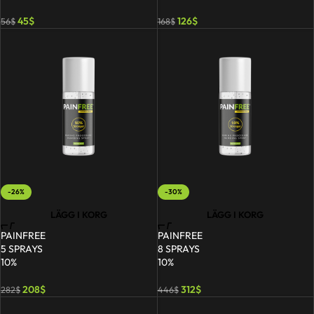
45
$
126
$
56
$
168
$
-26%
-30%
LÄGG I KORG
LÄGG I KORG
PAINFREE
PAINFREE
5 SPRAYS
8 SPRAYS
10%
10%
208
$
312
$
282
$
446
$