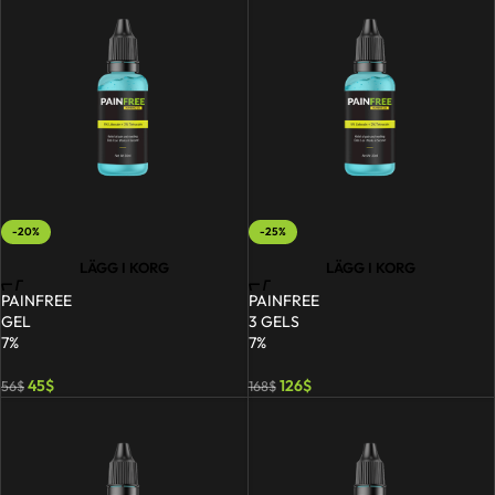
-20%
-25%
LÄGG I KORG
LÄGG I KORG
PAINFREE
PAINFREE
GEL
3 GELS
7%
7%
45
$
126
$
56
$
168
$