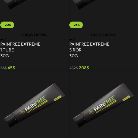
-20%
-26%
LÄGG I KORG
LÄGG I KORG
PAINFREE EXTREME
PAINFREE EXTREME
1 TUBE
5 RÖR
30G
30G
45
$
208
$
56
$
282
$