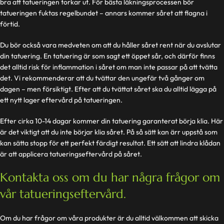
bra att tatueringen torkar ut. För bästa läkningsprocessen bör
tatueringen fuktas regelbundet – annars kommer såret att flagna i
förtid.
Du bör också vara medveten om att du håller såret rent när du avslutar
din tatuering. En tatuering är som sagt ett öppet sår, och därför finns
det alltid risk för inflammation i såret om man inte passar på att tvätta
det. Vi rekommenderar att du tvättar den ungefär två gånger om
dagen – men försiktigt. Efter att du tvättat såret ska du alltid lägga på
ett nytt lager eftervård på tatueringen.
Efter cirka 10-14 dagar kommer din tatuering garanterat börja klia. Här
är det viktigt att du inte börjar klia såret. På så sätt kan ärr uppstå som
kan sätta stopp för ett perfekt färdigt resultat. Ett sätt att lindra klådan
är att applicera tatueringseftervård på såret.
Kontakta oss om du har några frågor om
vår tatueringseftervård.
Om du har frågor om våra produkter är du alltid välkommen att skicka