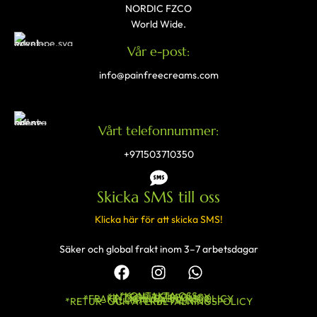
NORDIC FZCO
World Wide.
Vår e-post:
info@painfreecreams.com
Vårt telefonnummer:
+971503710350
Skicka SMS till oss
Klicka här för att skicka SMS!
Säker och global frakt inom 3–7 arbetsdagar
*KONTAKTA OSS
*INTEGRITETSPOLICY
*FRAKT- OCH LEVERANSPOLICY
*ALLMÄNNA VILLKOR
*RETUR- OCH ÅTERBETALNINGSPOLICY